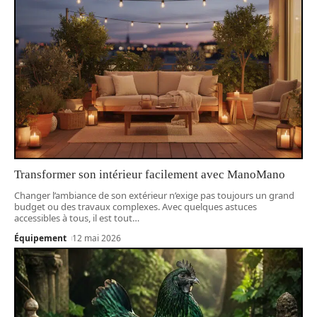
Transformer son intérieur facilement avec ManoMano
Changer l’ambiance de son extérieur n’exige pas toujours un grand
budget ou des travaux complexes. Avec quelques astuces
accessibles à tous, il est tout
…
Équipement
12 mai 2026