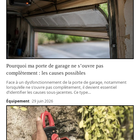
Pourquoi ma porte de garage ne s’ouvre pas
complètement : les causes possibles
Face à un dysfonctionnement de la porte de garage, notamment
lorsqu’elle ne s'ouvre pas complètement, il devient essentiel
d’identifier les causes sous-jacentes. Ce type
…
Équipement
29 juin 2026