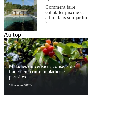
Comment faire
cohabiter piscine et
arbre dans son jardin
?
Au top
Maladies du cerisier : conseils de
traitement contre maladies et
parasites
18 février 2025