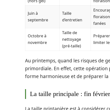
(hors gel)
floraison
Encourag
Juin à
Taille
floraison
septembre
d’entretien
fanées
Taille de
Octobre à
Préparer l
nettoyage
novembre
limiter l
(pré-taille)
Au printemps, quand les risques de gel
primordiale. En effet, cette opération
forme harmonieuse et de préparer la p
La taille principale : fin févrie
La taille printanière est à considérer 