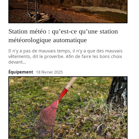
Station météo : qu’est-ce qu’une station
météorologique automatique
Il n'y a pas de mauvais temps, il n'y a que des mauvais
vêtements, dit le proverbe. Afin de faire les bons choix
devant
…
Équipement
18 février 2025