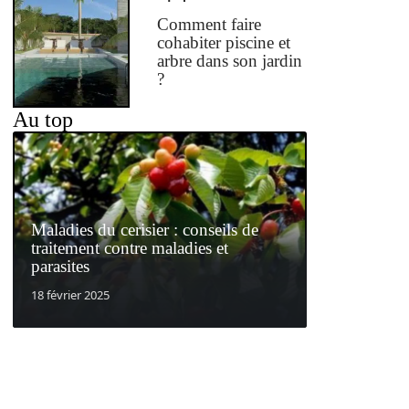
Comment faire
cohabiter piscine et
arbre dans son jardin
?
Au top
Maladies du cerisier : conseils de
traitement contre maladies et
parasites
18 février 2025