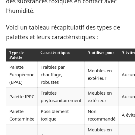
des substances toxiques en contact avec
l’humidité.
Voici un tableau récapitulatif des types de
palettes et leurs caractéristiques :
Type de
Caractéristiques
À utiliser pour
À évite
Palette
Palette
Traitées par
Meubles en
Européenne
chauffage,
Aucun
extérieur
(EPAL)
robustes
Traitées
Meubles en
Palette IPPC
Aucun
phytosanitairement
extérieur
Palette
Possiblement
Non
À évit
Contaminée
toxique
recommandé
Meubles en