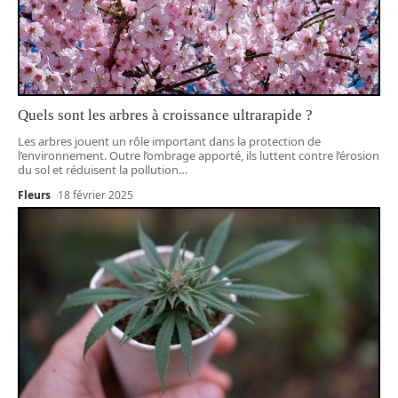
Quels sont les arbres à croissance ultrarapide ?
Les arbres jouent un rôle important dans la protection de
l’environnement. Outre l’ombrage apporté, ils luttent contre l’érosion
du sol et réduisent la pollution
…
Fleurs
18 février 2025