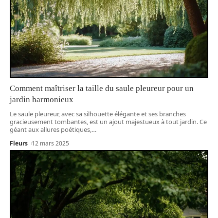
Comment maîtriser la taille du saule pleureur pour un
jardin harmonieux
Le saule pleureur, avec sa silhouette élégante et ses branches
gracieusement tombantes, est un ajout majestueux à tout jardin. Ce
géant aux allures poétiques,
…
Fleurs
12 mars 2025