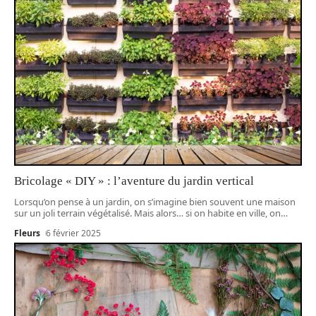
Bricolage « DIY » : l’aventure du jardin vertical
Lorsqu’on pense à un jardin, on s’imagine bien souvent une maison
sur un joli terrain végétalisé. Mais alors… si on habite en ville, on
…
Fleurs
6 février 2025