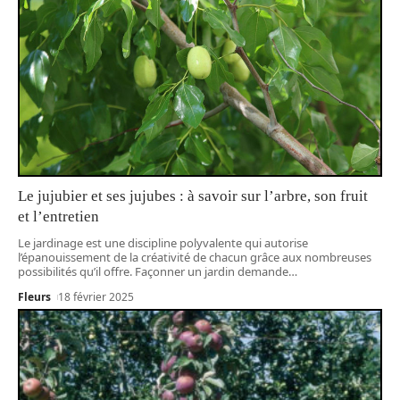
Le jujubier et ses jujubes : à savoir sur l’arbre, son fruit
et l’entretien
Le jardinage est une discipline polyvalente qui autorise
l’épanouissement de la créativité de chacun grâce aux nombreuses
possibilités qu’il offre. Façonner un jardin demande
…
Fleurs
18 février 2025