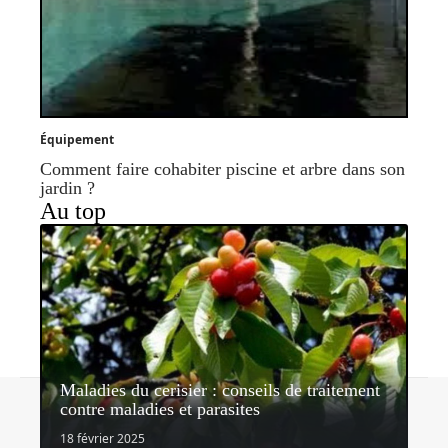
Équipement
Comment faire cohabiter piscine et arbre dans son
jardin ?
Au top
Maladies du cerisier : conseils de traitement
Contact
Mentions légales
Sitemap
contre maladies et parasites
© 2026 | lemondedujardin.com
18 février 2025