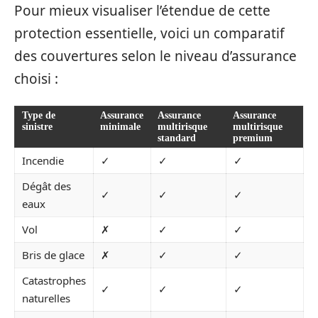
Pour mieux visualiser l’étendue de cette
protection essentielle, voici un comparatif
des couvertures selon le niveau d’assurance
choisi :
Type de
Assurance
Assurance
Assurance
sinistre
minimale
multirisque
multirisque
standard
premium
Incendie
✓
✓
✓
Dégât des
✓
✓
✓
eaux
Vol
✗
✓
✓
Bris de glace
✗
✓
✓
Catastrophes
✓
✓
✓
naturelles