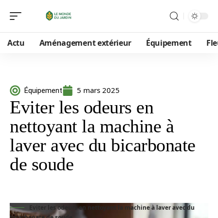
Actu
Aménagement extérieur
Équipement
Fle
5 mars 2025
Équipement
Eviter les odeurs en
nettoyant la machine à
laver avec du bicarbonate
de soude
Eviter les odeurs en nettoyant la machine à laver avec du
bicarbonate de soude