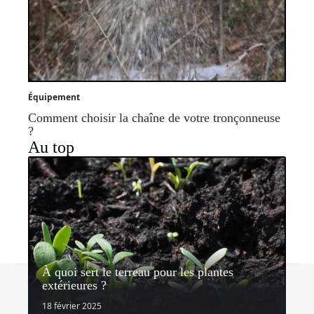
Équipement
Comment choisir la chaîne de votre tronçonneuse
?
Au top
À quoi sert le terreau pour les plantes
Contact
Mentions légales
Sitemap
extérieures ?
© 2026 | lemondedujardin.com
18 février 2025