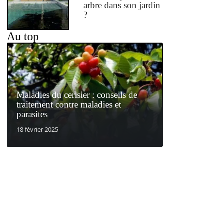
arbre dans son jardin
?
Au top
Maladies du cerisier : conseils de
traitement contre maladies et
parasites
18 février 2025