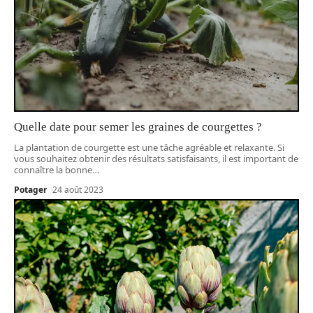
Quelle date pour semer les graines de courgettes ?
La plantation de courgette est une tâche agréable et relaxante. Si
vous souhaitez obtenir des résultats satisfaisants, il est important de
connaître la bonne
…
Potager
24 août 2023