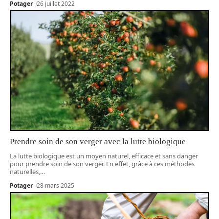
Potager
26 juillet 2022
Prendre soin de son verger avec la lutte biologique
La lutte biologique est un moyen naturel, efficace et sans danger
pour prendre soin de son verger. En effet, grâce à ces méthodes
naturelles,
…
Potager
28 mars 2025