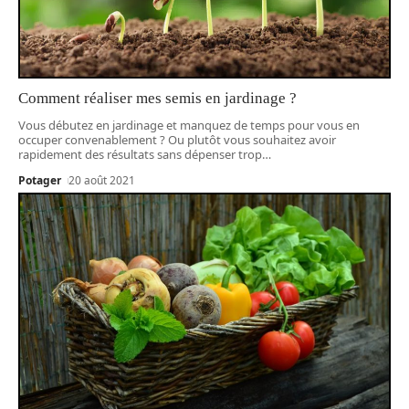
Comment réaliser mes semis en jardinage ?
Vous débutez en jardinage et manquez de temps pour vous en
occuper convenablement ? Ou plutôt vous souhaitez avoir
rapidement des résultats sans dépenser trop
…
Potager
20 août 2021