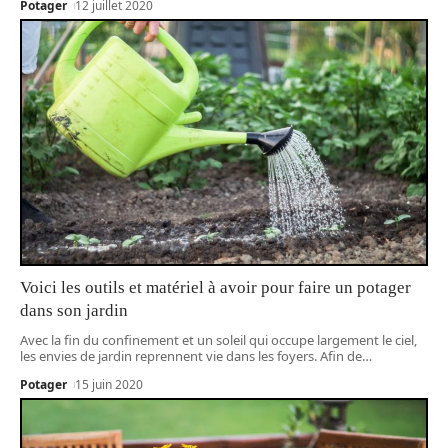
Potager
12 juillet 2020
Voici les outils et matériel à avoir pour faire un potager
dans son jardin
Avec la fin du confinement et un soleil qui occupe largement le ciel,
les envies de jardin reprennent vie dans les foyers. Afin de
…
Potager
15 juin 2020