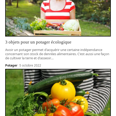
3 objets pour un potager écologique
Avoir un potager permet d'acquérir une certaine indépendance
concernant son stock de denrées alimentaires. C'est aussi une façon
de cultiver la terre et d'asseoir
…
Potager
5 octobre 2022