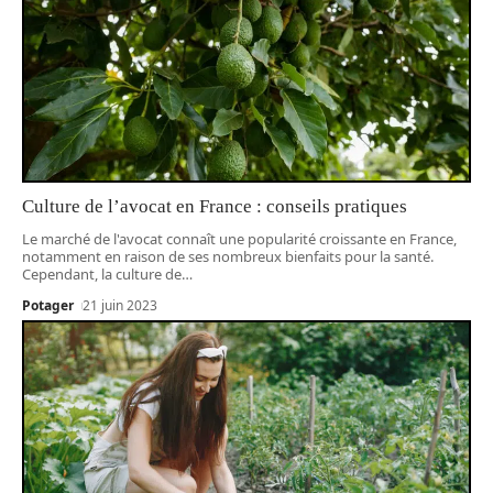
Culture de l’avocat en France : conseils pratiques
Le marché de l'avocat connaît une popularité croissante en France,
notamment en raison de ses nombreux bienfaits pour la santé.
Cependant, la culture de
…
Potager
21 juin 2023