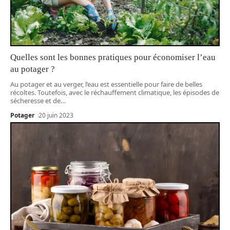
Quelles sont les bonnes pratiques pour économiser l’eau
au potager ?
Au potager et au verger, l’eau est essentielle pour faire de belles
récoltes. Toutefois, avec le réchauffement climatique, les épisodes de
sécheresse et de
…
Potager
20 juin 2023