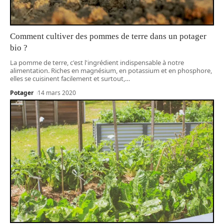
Comment cultiver des pommes de terre dans un potager
bio ?
La pomme de terre, c'est l'ingrédient indispensable à notre
alimentation. Riches en magnésium, en potassium et en phosphore,
elles se cuisinent facilement et surtout,
…
Potager
14 mars 2020