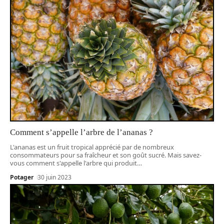
Comment s’appelle l’arbre de l’ananas ?
L'ananas est un fruit tropical apprécié par de nombreux
consommateurs pour sa fraîcheur et son goût sucré. Mais savez-
vous comment s'appelle l'arbre qui produit
…
Potager
30 juin 2023