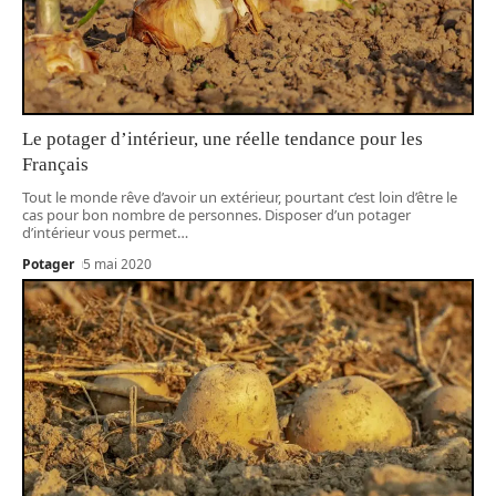
Le potager d’intérieur, une réelle tendance pour les
Français
Tout le monde rêve d’avoir un extérieur, pourtant c’est loin d’être le
cas pour bon nombre de personnes. Disposer d’un potager
d’intérieur vous permet
…
Potager
5 mai 2020