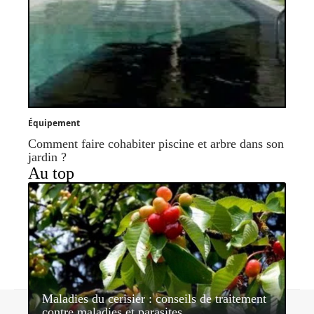
Équipement
Comment faire cohabiter piscine et arbre dans son
jardin ?
Au top
Maladies du cerisier : conseils de traitement
Contact
Mentions légales
Sitemap
contre maladies et parasites