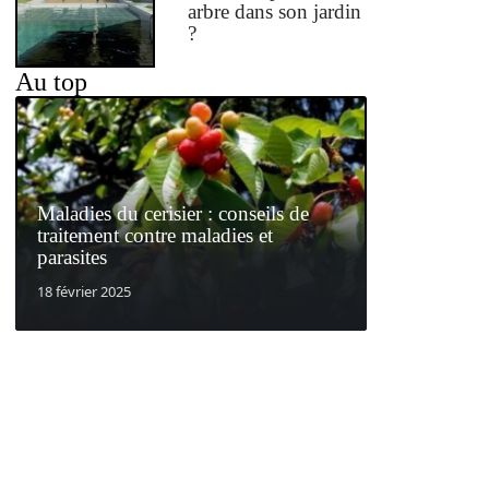
arbre dans son jardin
?
Au top
Maladies du cerisier : conseils de
traitement contre maladies et
parasites
18 février 2025