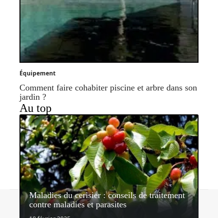
Équipement
Comment faire cohabiter piscine et arbre dans son
jardin ?
Au top
Maladies du cerisier : conseils de traitement
Contact
Mentions légales
Sitemap
contre maladies et parasites