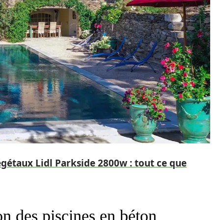
gétaux Lidl Parkside 2800w : tout ce que
on des piscines en béton