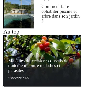
Comment faire
cohabiter piscine et
arbre dans son jardin
?
Au top
Maladies du cerisier : conseils de
traitement contre maladies et
parasites
18 février 2025