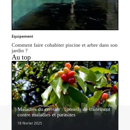
Équipement
Comment faire cohabiter piscine et arbre dans son
jardin ?
Au top
Maladies du cerisier : conseils de traitement
Contact
Mentions légales
Sitemap
contre maladies et parasites
© 2026 | lemondedujardin.com
18 février 2025