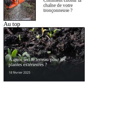
Comment choisir la
chaîne de votre
tronçonneuse ?
Au top
À quoi sert le terreau pour les
plantes extérieures ?
18 février 2025