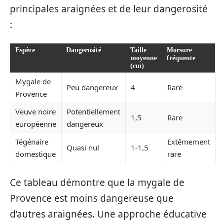
principales araignées et de leur dangerosité
:
Espèce
Dangerosité
Taille
Morsure
moyenne
fréquente
(cm)
Mygale de
Peu dangereux
4
Rare
Provence
Veuve noire
Potentiellement
1,5
Rare
européenne
dangereux
Tégénaire
Extêmement
Quasi nul
1-1,5
domestique
rare
Ce tableau démontre que la mygale de
Provence est moins dangereuse que
d’autres araignées. Une approche éducative