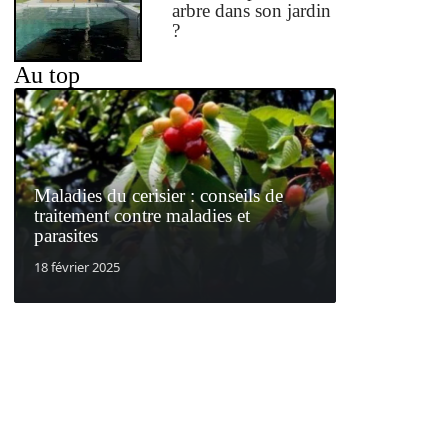
arbre dans son jardin
?
Au top
Maladies du cerisier : conseils de
traitement contre maladies et
parasites
18 février 2025