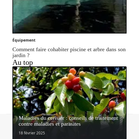
Équipement
Comment faire cohabiter piscine et arbre dans son
jardin ?
Au top
Maladies du cerisier : conseils de traitement
Contact
Mentions légales
Sitemap
contre maladies et parasites
© 2026 | lemondedujardin.com
18 février 2025