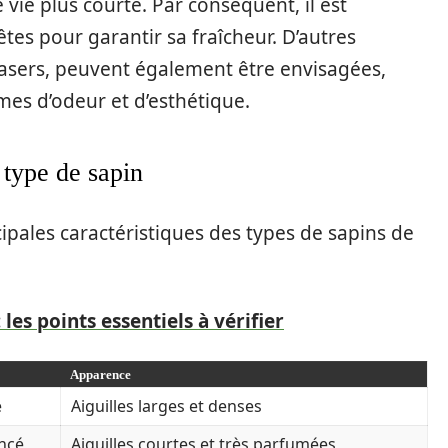
vie plus courte. Par conséquent, il est
êtes pour garantir sa fraîcheur. D’autres
rasers, peuvent également être envisagées,
mes d’odeur et d’esthétique.
 type de sapin
cipales caractéristiques des types de sapins de
 les points essentiels à vérifier
Apparence
e
Aiguilles larges et denses
ncé
Aiguilles courtes et très parfumées