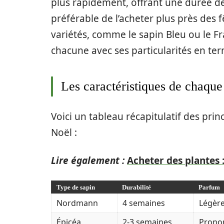
plus rapidement, offrant une durée de 
préférable de l’acheter plus près des f
variétés, comme le sapin Bleu ou le F
chacune avec ses particularités en ter
Les caractéristiques de chaque
Voici un tableau récapitulatif des prin
Noël :
Lire également :
Acheter des plantes :
Type de sapin
Durabilité
Parfum
Nordmann
4 semaines
Légèr
Épicéa
2-3 semaines
Prono