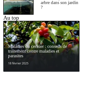
arbre dans son jardin
?
Au top
Maladies du cerisier : conseils de
traitement contre maladies et
parasites
18 février 2025