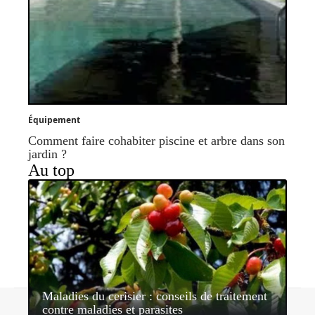
Équipement
Comment faire cohabiter piscine et arbre dans son
jardin ?
Au top
Maladies du cerisier : conseils de traitement
Contact
Mentions légales
Sitemap
contre maladies et parasites