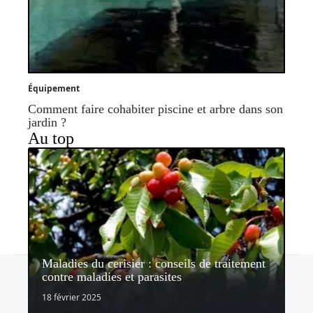
Équipement
Comment faire cohabiter piscine et arbre dans son
jardin ?
Au top
Maladies du cerisier : conseils de traitement
Contact
Mentions légales
Sitemap
contre maladies et parasites
© 2026 | lemondedujardin.com
18 février 2025