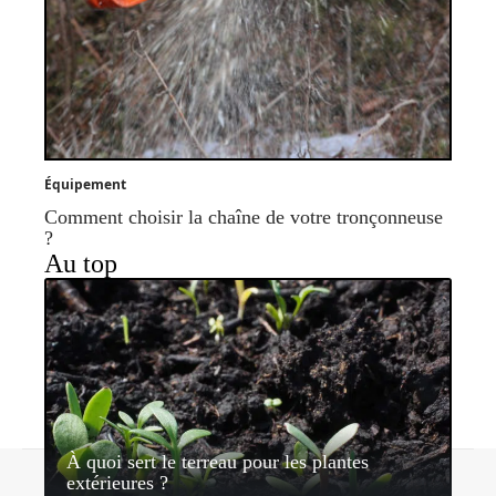
Équipement
Comment choisir la chaîne de votre tronçonneuse
?
Au top
À quoi sert le terreau pour les plantes
Contact
Mentions légales
Sitemap
extérieures ?