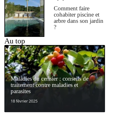
Comment faire
cohabiter piscine et
arbre dans son jardin
?
Au top
Maladies du cerisier : conseils de
traitement contre maladies et
parasites
18 février 2025