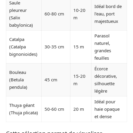
Saule
Idéal bord de
pleureur
10-20
60-80 cm
l’eau, port
(Salix
m
majestueux
babylonica)
Parasol
Catalpa
naturel,
(Catalpa
30-35 cm
15 m
grandes
bignonioides)
feuilles
Écorce
Bouleau
15-20
décorative,
(Betula
45 cm
m
silhouette
pendula)
légère
Idéal pour
Thuya géant
50-60 cm
20 m
haie opaque
(Thuja plicata)
et dense