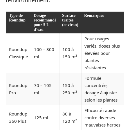
l’environnement.
Type de
Dosage
Surface
Remarques
Roundup
recommandé
traitée
pour 5 L
(environ)
d’eau
Pour usages
variés, doses plus
Roundup
100 – 300
100 à
élevées pour
Classique
ml
150 m²
plantes
résistantes
Formule
Roundup
70 – 105
150 à
concentrée,
Pro
ml
250 m²
dosage à ajuster
selon les plantes
Efficacité rapide
Roundup
80 à
125 ml
contre diverses
360 Plus
120 m²
mauvaises herbes