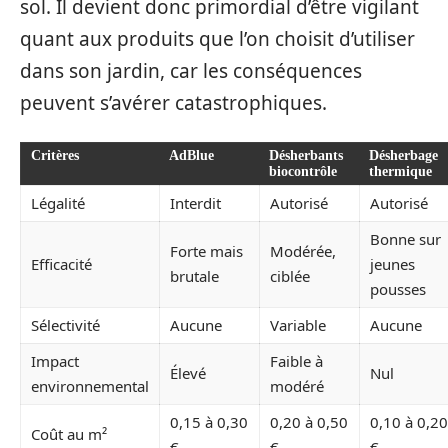
sol. Il devient donc primordial d’être vigilant
quant aux produits que l’on choisit d’utiliser
dans son jardin, car les conséquences
peuvent s’avérer catastrophiques.
Critères
AdBlue
Désherbants
Désherbage
biocontrôle
thermique
Légalité
Interdit
Autorisé
Autorisé
Bonne sur
Forte mais
Modérée,
Efficacité
jeunes
brutale
ciblée
pousses
Sélectivité
Aucune
Variable
Aucune
Impact
Faible à
Élevé
Nul
environnemental
modéré
0,15 à 0,30
0,20 à 0,50
0,10 à 0,20
Coût au m²
€
€
€