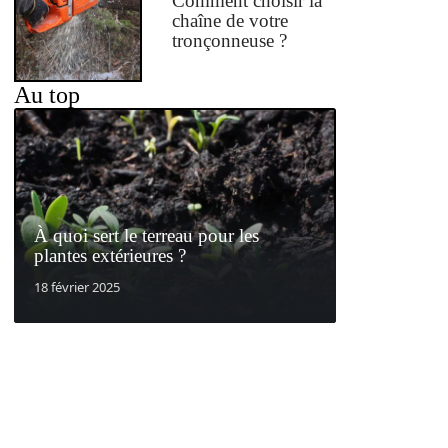
Comment choisir la
chaîne de votre
tronçonneuse ?
Au top
À quoi sert le terreau pour les
plantes extérieures ?
18 février 2025