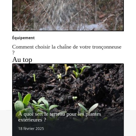
Équipement
Comment choisir la chaîne de votre tronçonneuse
?
Au top
À quoi sert le terreau pour les plantes
Contact
Mentions légales
Sitemap
extérieures ?
© 2026 | lemondedujardin.com
18 février 2025