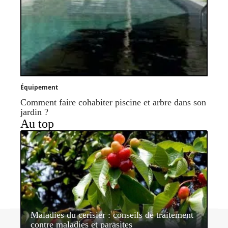
Équipement
Comment faire cohabiter piscine et arbre dans son
jardin ?
Au top
Maladies du cerisier : conseils de traitement
Contact
Mentions légales
Sitemap
contre maladies et parasites