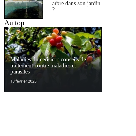
arbre dans son jardin
?
Au top
Maladies du cerisier : conseils de
traitement contre maladies et
parasites
18 février 2025