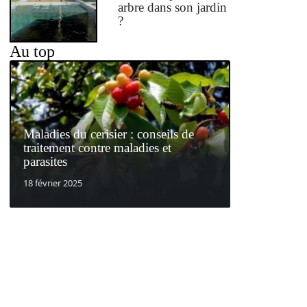
arbre dans son jardin
?
Au top
Maladies du cerisier : conseils de
traitement contre maladies et
parasites
18 février 2025