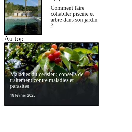
Comment faire
cohabiter piscine et
arbre dans son jardin
?
Au top
Maladies du cerisier : conseils de
traitement contre maladies et
parasites
18 février 2025