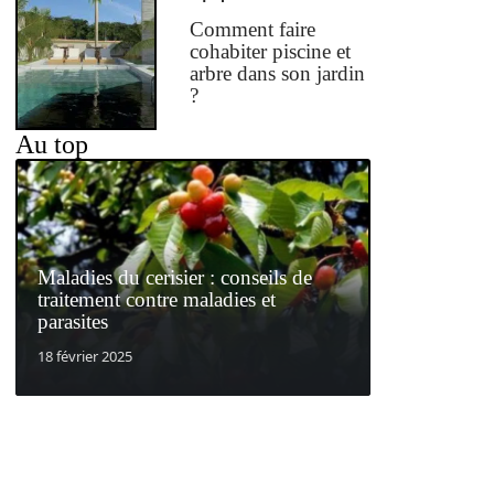
Comment faire
cohabiter piscine et
arbre dans son jardin
?
Au top
Maladies du cerisier : conseils de
traitement contre maladies et
parasites
18 février 2025