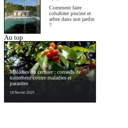
Comment faire
cohabiter piscine et
arbre dans son jardin
?
Au top
Maladies du cerisier : conseils de
traitement contre maladies et
parasites
18 février 2025