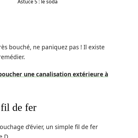
Astuce 5 : le soda
rès bouché, ne paniquez pas ! Il existe
remédier.
ucher une canalisation extérieure à
fil de fer
uchage d’évier, un simple fil de fer
e D.