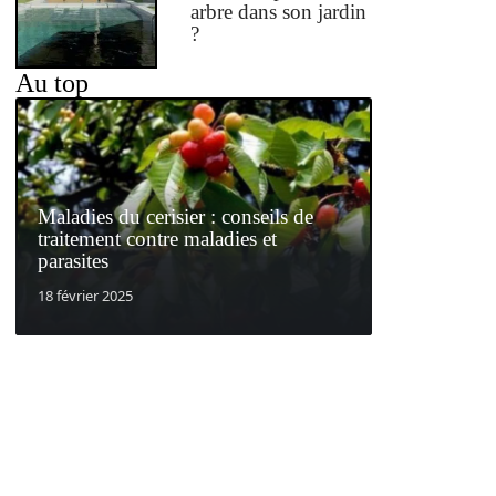
arbre dans son jardin
?
Au top
Maladies du cerisier : conseils de
traitement contre maladies et
parasites
18 février 2025