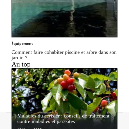
Équipement
Comment faire cohabiter piscine et arbre dans son
jardin ?
Au top
Maladies du cerisier : conseils de traitement
Contact
Mentions légales
Sitemap
contre maladies et parasites