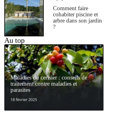
Comment faire
cohabiter piscine et
arbre dans son jardin
?
Au top
Maladies du cerisier : conseils de
traitement contre maladies et
parasites
18 février 2025