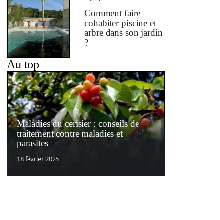
Comment faire
cohabiter piscine et
arbre dans son jardin
?
Au top
Maladies du cerisier : conseils de
traitement contre maladies et
parasites
18 février 2025