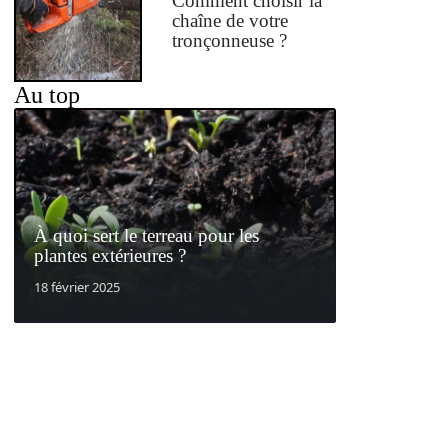
Comment choisir la
chaîne de votre
tronçonneuse ?
Au top
À quoi sert le terreau pour les
plantes extérieures ?
18 février 2025