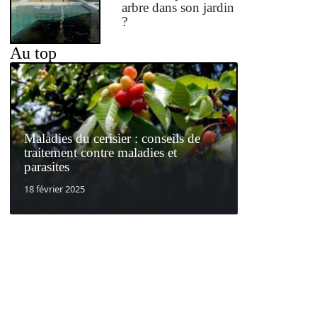
arbre dans son jardin
?
Au top
Maladies du cerisier : conseils de
traitement contre maladies et
parasites
18 février 2025