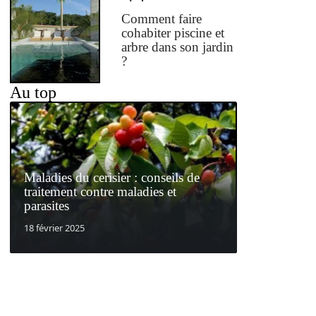
Comment faire
cohabiter piscine et
arbre dans son jardin
?
Au top
Maladies du cerisier : conseils de
traitement contre maladies et
parasites
18 février 2025