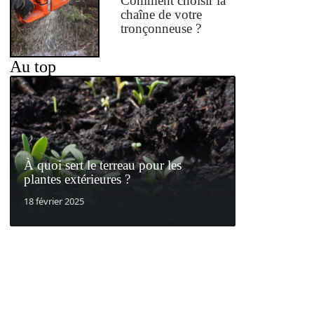
Comment choisir la
chaîne de votre
tronçonneuse ?
Au top
À quoi sert le terreau pour les
plantes extérieures ?
18 février 2025