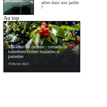
arbre dans son jardin
?
Au top
Maladies du cerisier : conseils de
traitement contre maladies et
parasites
18 février 2025