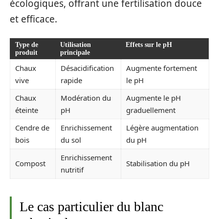
écologiques, offrant une fertilisation douce
et efficace.
Type de
Utilisation
Effets sur le pH
produit
principale
Chaux
Désacidification
Augmente fortement
vive
rapide
le pH
Chaux
Modération du
Augmente le pH
éteinte
pH
graduellement
Cendre de
Enrichissement
Légère augmentation
bois
du sol
du pH
Enrichissement
Compost
Stabilisation du pH
nutritif
Le cas particulier du blanc