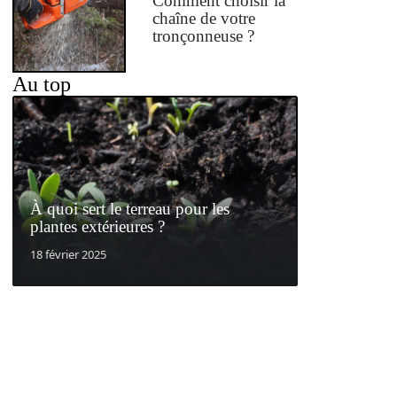
Comment choisir la
chaîne de votre
tronçonneuse ?
Au top
À quoi sert le terreau pour les
plantes extérieures ?
18 février 2025