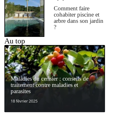
Comment faire
cohabiter piscine et
arbre dans son jardin
?
Au top
Maladies du cerisier : conseils de
traitement contre maladies et
parasites
18 février 2025