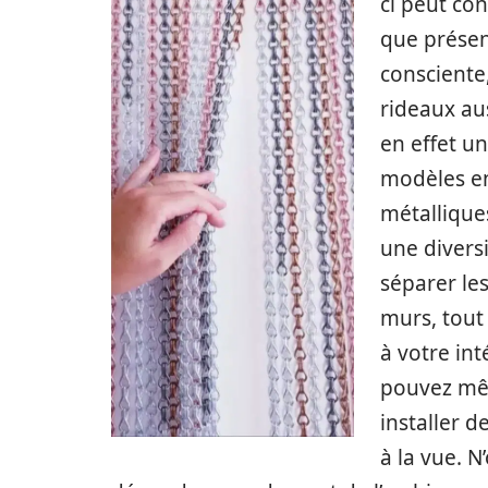
ci peut co
que présen
consciente,
rideaux au
en effet un
modèles en
métallique
une diversi
séparer les
murs, tout
à votre int
pouvez m
installer d
à la vue. 